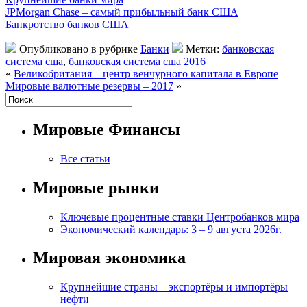
JPMorgan Chase – самый прибыльный банк США
Банкротство банков США
Опубликовано в рубрике
Банки
Метки:
банковская
система сша
,
банковская система сша 2016
«
Великобритания – центр венчурного капитала в Европе
Мировые валютные резервы – 2017
»
Мировые Финансы
Все статьи
Мировые рынки
Ключевые процентные ставки Центробанков мира
Экономический календарь: 3 – 9 августа 2026г.
Мировая экономика
Крупнейшие страны – экспортёры и импортёры
нефти