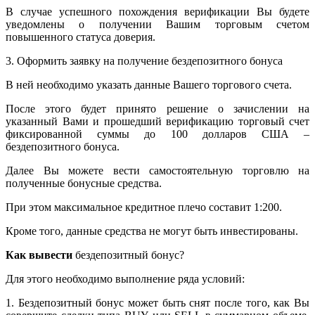
В случае успешного похождения верификации Вы будете
уведомлены о получении Вашим торговым счетом
повышенного статуса доверия.
3. Оформить заявку на получение бездепозитного бонуса
В ней необходимо указать данные Вашего торгового счета.
После этого будет принято решение о зачислении на
указанный Вами и прошедший верификацию торговый счет
фиксированной суммы до 100 долларов США –
бездепозитного бонуса.
Далее Вы можете вести самостоятельную торговлю на
полученные бонусные средства.
При этом максимальное кредитное плечо составит 1:200.
Кроме того, данные средства не могут быть инвестированы.
Как вывести
бездепозитный бонус?
Для этого необходимо выполнение ряда условий:
1. Бездепозитный бонус может быть снят после того, как Вы