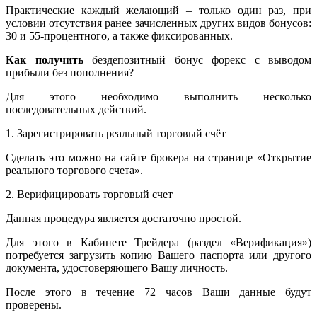
Практические каждый желающий – только один раз, при
условии отсутствия ранее зачисленных других видов бонусов:
30 и 55-процентного, а также фиксированных.
Как получить
бездепозитный бонус форекс с выводом
прибыли без пополнения?
Для этого необходимо выполнить несколько
последовательных действий.
1. Зарегистрировать реальный торговый счёт
Сделать это можно на сайте брокера на странице «Открытие
реального торгового счета».
2. Верифицировать торговый счет
Данная процедура является достаточно простой.
Для этого в Кабинете Трейдера (раздел «Верификация»)
потребуется загрузить копию Вашего паспорта или другого
документа, удостоверяющего Вашу личность.
После этого в течение 72 часов Ваши данные будут
проверены.