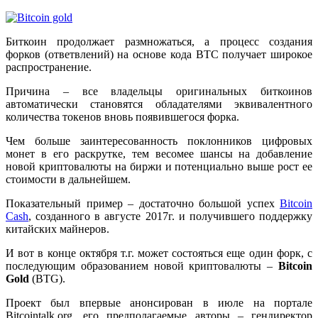
Биткоин продолжает размножаться, а процесс создания
форков (ответвлений) на основе кода BTC получает широкое
распространение.
Причина – все владельцы оригинальных биткоинов
автоматически становятся обладателями эквивалентного
количества токенов вновь появившегося форка.
Чем больше заинтересованность поклонников цифровых
монет в его раскрутке, тем весомее шансы на добавление
новой криптовалюты на биржи и потенциально выше рост ее
стоимости в дальнейшем.
Показательный пример – достаточно большой успех
Bitcoin
Cash
, созданного в августе 2017г. и получившего поддержку
китайских майнеров.
И вот в конце октября т.г. может состояться еще один форк, с
последующим образованием новой криптовалюты –
Bitcoin
Gold
(BTG).
Проект был впервые анонсирован в июле на портале
Bitcointalk.org, его предполагаемые авторы – гендиректор