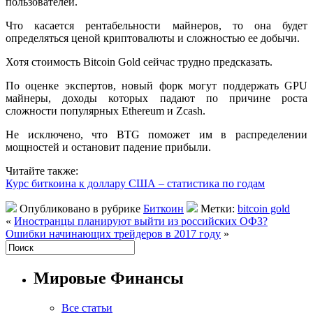
пользователей.
Что касается рентабельности майнеров, то она будет
определяться ценой криптовалюты и сложностью ее добычи.
Хотя стоимость Bitcoin Gold сейчас трудно предсказать.
По оценке экспертов, новый форк могут поддержать GPU
майнеры, доходы которых падают по причине роста
сложности популярных Ethereum и Zcash.
Не исключено, что BTG поможет им в распределении
мощностей и остановит падение прибыли.
Читайте также:
Курс биткоина к доллару США – статистика по годам
Опубликовано в рубрике
Биткоин
Метки:
bitcoin gold
«
Иностранцы планируют выйти из российских ОФЗ?
Ошибки начинающих трейдеров в 2017 году
»
Мировые Финансы
Все статьи