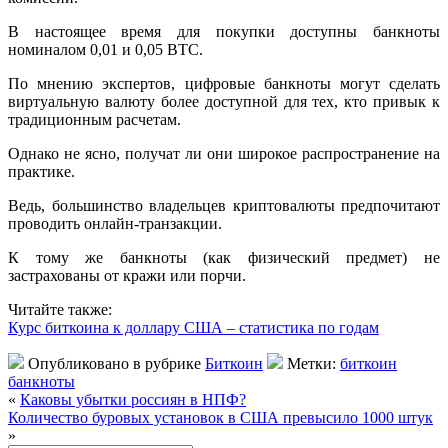
В настоящее время для покупки доступны банкноты
номиналом 0,01 и 0,05 BTC.
По мнению экспертов, цифровые банкноты могут сделать
виртуальную валюту более доступной для тех, кто привык к
традиционным расчетам.
Однако не ясно, получат ли они широкое распространение на
практике.
Ведь, большинство владельцев криптовалюты предпочитают
проводить онлайн-транзакции.
К тому же банкноты (как физический предмет) не
застрахованы от кражи или порчи.
Читайте также:
Курс биткоина к доллару США – статистика по годам
Опубликовано в рубрике
Биткоин
Метки:
биткоин
банкноты
«
Каковы убытки россиян в НПФ?
Количество буровых установок в США превысило 1000 штук
»