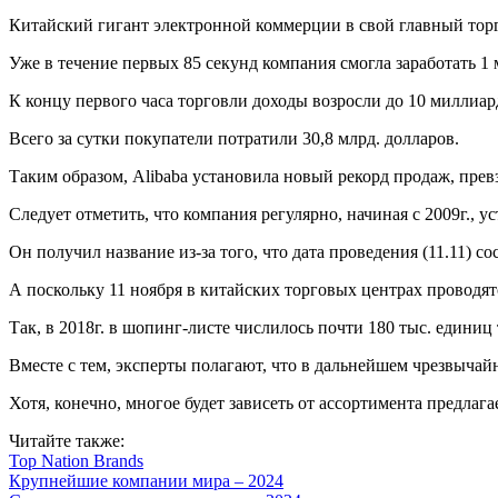
Китайский гигант электронной коммерции в свой главный торг
Уже в течение первых 85 секунд компания смогла заработать 1 
К концу первого часа торговли доходы возросли до 10 миллиар
Всего за сутки покупатели потратили 30,8 млрд. долларов.
Таким образом, Alibaba установила новый рекорд продаж, превз
Следует отметить, что компания регулярно, начиная с 2009г., 
Он получил название из-за того, что дата проведения (11.11)
А поскольку 11 ноября в китайских торговых центрах проводят
Так, в 2018г. в шопинг-листе числилось почти 180 тыс. едини
Вместе с тем, эксперты полагают, что в дальнейшем чрезвычай
Хотя, конечно, многое будет зависеть от ассортимента предлаг
Читайте также:
Top Nation Brands
Крупнейшие компании мира – 2024