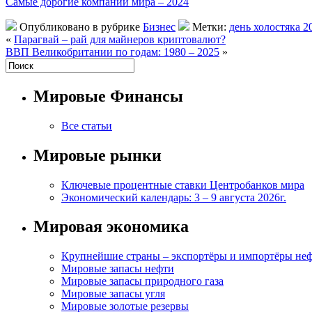
Самые дорогие компании мира – 2024
Опубликовано в рубрике
Бизнес
Метки:
день холостяка 2
«
Парагвай – рай для майнеров криптовалют?
ВВП Великобритании по годам: 1980 – 2025
»
Мировые Финансы
Все статьи
Мировые рынки
Ключевые процентные ставки Центробанков мира
Экономический календарь: 3 – 9 августа 2026г.
Мировая экономика
Крупнейшие страны – экспортёры и импортёры не
Мировые запасы нефти
Мировые запасы природного газа
Мировые запасы угля
Мировые золотые резервы