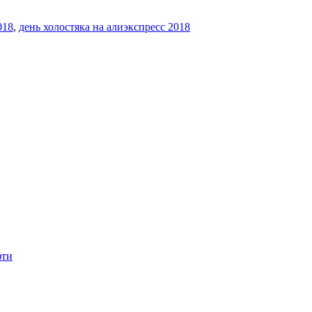
018
,
день холостяка на алиэкспресс 2018
фти