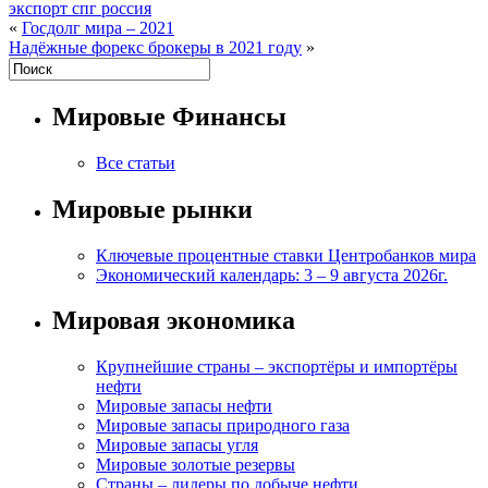
экспорт спг россия
«
Госдолг мира – 2021
Надёжные форекс брокеры в 2021 году
»
Мировые Финансы
Все статьи
Мировые рынки
Ключевые процентные ставки Центробанков мира
Экономический календарь: 3 – 9 августа 2026г.
Мировая экономика
Крупнейшие страны – экспортёры и импортёры
нефти
Мировые запасы нефти
Мировые запасы природного газа
Мировые запасы угля
Мировые золотые резервы
Страны – лидеры по добыче нефти