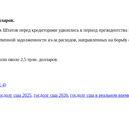
лларов.
х Штатов перед кредиторами удвоились в период президентства Б
ственной задолженности из-за расходов, направленных на борьб
или около 2,5 трлн. долларов.
 4)
осдолг сша 2025
,
госдолг сша 2026
,
госдолг сша в реальном врем