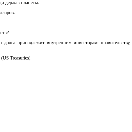
и держав планеты.
лларов.
ьств?
го долга принадлежит внутренним инвесторам: правительству,
US Treasuries).