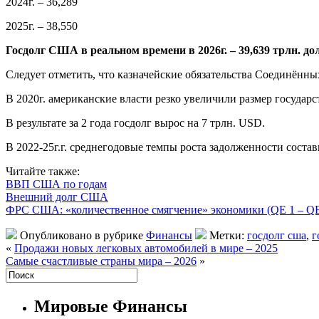
2024г. – 36,289
2025г. – 38,550
Госдолг США в реальном времени в 2026г. – 39,639 трлн. до
Следует отметить, что казначейские обязательства Соединённы
В 2020г. американские власти резко увеличили размер государ
В результате за 2 года госдолг вырос на 7 трлн. USD.
В 2022-25г.г. среднегодовые темпы роста задолженности состав
Читайте также:
ВВП США по годам
Внешний долг США
ФРС США: «количественное смягчение» экономики (QE 1 – QE
Опубликовано в рубрике
Финансы
Метки:
госдолг сша
,
г
«
Продажи новых легковых автомобилей в мире – 2025
Самые счастливые страны мира – 2026
»
Мировые Финансы