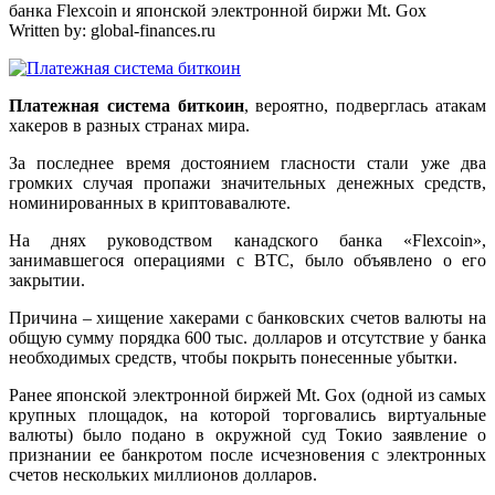
банка Flexcoin и японской электронной биржи Mt. Gox
Written by:
global-finances.ru
Платежная система биткоин
, вероятно, подверглась атакам
хакеров в разных странах мира.
За последнее время достоянием гласности стали уже два
громких случая пропажи значительных денежных средств,
номинированных в криптовавалюте.
На днях руководством канадского банка «Flexcoin»,
занимавшегося операциями с BTC, было объявлено о его
закрытии.
Причина – хищение хакерами с банковских счетов валюты на
общую сумму порядка 600 тыс. долларов и отсутствие у банка
необходимых средств, чтобы покрыть понесенные убытки.
Ранее японской электронной биржей Mt. Gox (одной из самых
крупных площадок, на которой торговались виртуальные
валюты) было подано в окружной суд Токио заявление о
признании ее банкротом после исчезновения с электронных
счетов нескольких миллионов долларов.