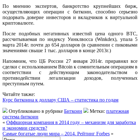
По мнению экспертов, банкротство крупнейших бирж,
осуществляющих операции с биткоин, способно серьезно
подорвать доверие инвесторов и вкладчиков к виртуальной
криптовалюте.
После подобных негативных известий цена одного BTC,
рассчитываемая по индексу Уинклвосса (Winkdex), упала 5
марта 2014г. почти до 654 долларов (в сравнении с пиковыми
значениями свыше 1 тыс. долларов в конце 2013г.)
Напомним, что ЦБ России 27 января 2014г. приравнял все
сделки с использованием Bitcoin к сомнительным операциям в
соответствии с действующим законодательством о
противодействии легализации доходов, полученных
преступным путем.
Читайте также:
Курс биткоина к доллару США – статистика по годам
Опубликовано в рубрике
Биткоин
Метки:
платежная
система биткоин
«
Оффшорная компания в 2014 году – механизм для заработка
и экономии средств?
Самые богатые люди мира – 2014. Рейтинг Forbes
»