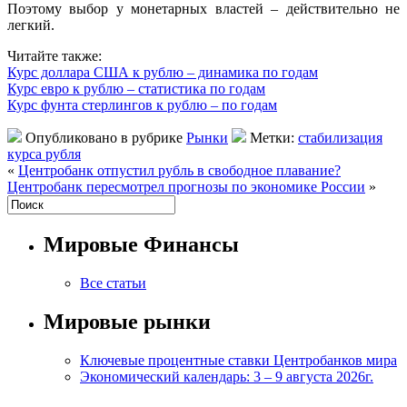
Поэтому выбор у монетарных властей – действительно не
легкий.
Читайте также:
Курс доллара США к рублю – динамика по годам
Курс евро к рублю – статистика по годам
Курс фунта стерлингов к рублю – по годам
Опубликовано в рубрике
Рынки
Метки:
стабилизация
курса рубля
«
Центробанк отпустил рубль в свободное плавание?
Центробанк пересмотрел прогнозы по экономике России
»
Мировые Финансы
Все статьи
Мировые рынки
Ключевые процентные ставки Центробанков мира
Экономический календарь: 3 – 9 августа 2026г.