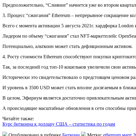
Предположительно, “Слияние” начнется уже во втором квартале
3. Процесс “сжигания” Ethereum – непрерывное сокращение кол
Всего с момента активации 5 августа 2021г. хардфорка London
Лидером по объему “сжигания” стал NFT-маркетплейс OpenSea 
Потенциально, альткоин может стать дефляционным активом.
4. Росту стоимости Ethereum способствуют покупки криптоки
Так, за последний год топ-10 кошельков увеличили свои активы
Исторически это свидетельствовало о предстоящем ценовом ра
И уровень в 3500 USD может стать вполне досягаемым в ближ
В целом, Эфириум является достаточно привлекательным актив
А происходящие масштабные обновления в сети способны прив
Читайте также:
Курс биткоина к доллару США – статистика по годам
Опубликовано в рубрике
Биткоин
Метки:
ethereum март 