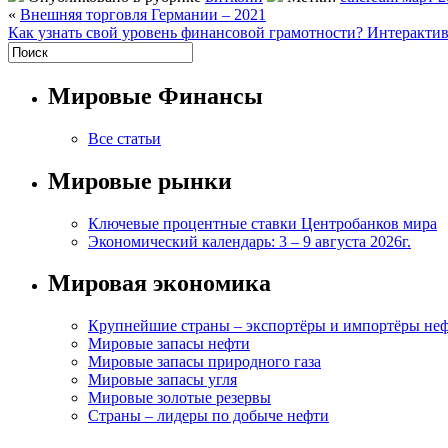
«
Внешняя торговля Германии – 2021
Как узнать свой уровень финансовой грамотности? Интеракти
Мировые Финансы
Все статьи
Мировые рынки
Ключевые процентные ставки Центробанков мира
Экономический календарь: 3 – 9 августа 2026г.
Мировая экономика
Крупнейшие страны – экспортёры и импортёры не
Мировые запасы нефти
Мировые запасы природного газа
Мировые запасы угля
Мировые золотые резервы
Страны – лидеры по добыче нефти