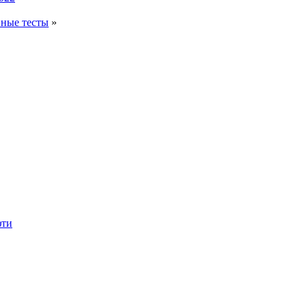
вные тесты
»
фти