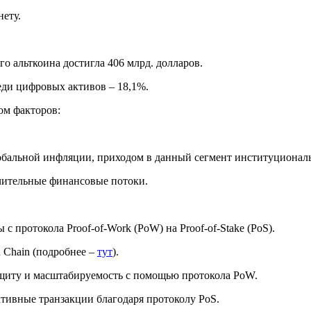
нету.
о альткоина достигла 406 млрд. долларов.
еди цифровых активов – 18,1%.
ом факторов:
обальной инфляции, приходом в данный сегмент институциональ
чительные финансовые потоки.
протокола Proof-of-Work (PoW) на Proof-of-Stake (PoS).
 Chain (подробнее –
тут
).
ащиту и масштабируемость с помощью протокола PoW.
ктивные транзакции благодаря протоколу PoS.