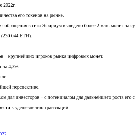
 2022г.
ичества его токенов на рынке.
 из обращения в сети Эфириум выведено более 2 млн. монет на с
(230 044 ETH).
тов – крупнейших игроков рынка цифровых монет.
 на 4,3%.
лли.
айшей перспективе.
ом для инвесторов – с потенциалом для дальнейшего роста его 
ести к удешевлению транзакций.
2022