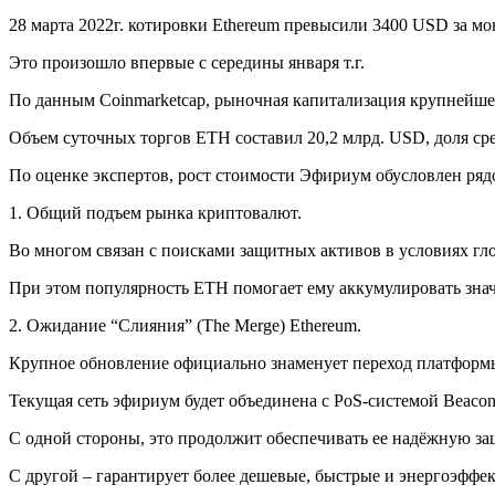
28 марта 2022г. котировки Ethereum превысили 3400 USD за мо
Это произошло впервые с середины января т.г.
По данным Coinmarketcap, рыночная капитализация крупнейшег
Объем суточных торгов ETH составил 20,2 млрд. USD, доля ср
По оценке экспертов, рост стоимости Эфириум обусловлен ряд
1. Общий подъем рынка криптовалют.
Во многом связан с поисками защитных активов в условиях гл
При этом популярность ETH помогает ему аккумулировать зна
2. Ожидание “Слияния” (The Merge) Ethereum.
Крупное обновление официально знаменует переход платформы с 
Текущая сеть эфириум будет объединена с PoS-системой Beacon
С одной стороны, это продолжит обеспечивать ее надёжную з
С другой – гарантирует более дешевые, быстрые и энергоэффе