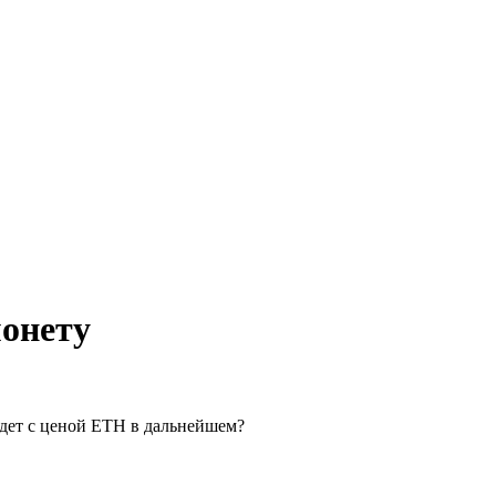
монету
удет с ценой ETH в дальнейшем?