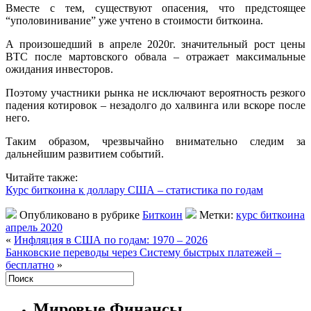
Вместе с тем, существуют опасения, что предстоящее
“уполовинивание” уже учтено в стоимости биткоина.
А произошедший в апреле 2020г. значительный рост цены
BTC после мартовского обвала – отражает максимальные
ожидания инвесторов.
Поэтому участники рынка не исключают вероятность резкого
падения котировок – незадолго до халвинга или вскоре после
него.
Таким образом, чрезвычайно внимательно следим за
дальнейшим развитием событий.
Читайте также:
Курс биткоина к доллару США – статистика по годам
Опубликовано в рубрике
Биткоин
Метки:
курс биткоина
апрель 2020
«
Инфляция в США по годам: 1970 – 2026
Банковские переводы через Систему быстрых платежей –
бесплатно
»
Мировые Финансы