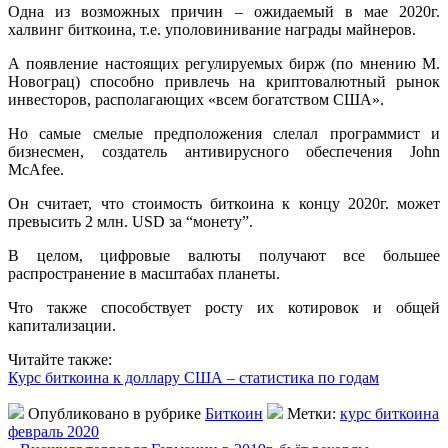
Одна из возможных причин – ожидаемый в мае 2020г.
халвинг биткоина, т.е. уполовинивание награды майнеров.
А появление настоящих регулируемых бирж (по мнению М.
Новограц) способно привлечь на криптовалютный рынок
инвесторов, располагающих «всем богатством США».
Но самые смелые предположения слелал программист и
бизнесмен, создатель антивирусного обеспечения John
McAfee.
Он считает, что стоимость биткоина к концу 2020г. может
превысить 2 млн. USD за “монету”.
В целом, цифровые валюты получают все большее
распространение в масштабах планеты.
Что также способствует росту их котировок и общей
капитализации.
Читайте также:
Курс биткоина к доллару США – статистика по годам
Опубликовано в рубрике
Биткоин
Метки:
курс биткоина
февраль 2020