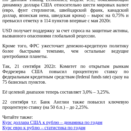
динамику доллара США относительно шести мировых валют
(евро, фунт стерлингов, швейцарский франк, канадский
доллар, японская иена, шведская крона) – вырос на 0,75% и
превысил отметку в 114 пунктов впервые с мая 2020г.
USD получает поддержку за счет спроса на защитные активы,
вызванного опасениями глобальной рецессии.
Кроме того, ФРС ужесточает денежно-кредитную политику
более быстрыми темпами, чем остальные ведущие
центробанки планеты.
Так, 21 сентября 2022г. Комитет по открытым рынкам
Федрезерва США повысил процентную ставку по
федеральным кредитным средствам (federal funds rate) сразу на
75 базисных пунктов.
Её целевой диапазон теперь составляет 3,0% – 3,25%.
22 сентября т.г. Банк Англии также повысил ключевую
процентную ставку (на 50 б.п.) – до 2,25%.
Читайте также:
Курс доллара США к рублю – динамика по годам
Курс евро к рублю – статистика по годам