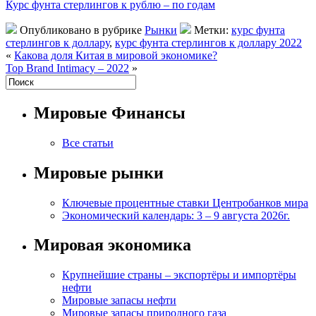
Курс фунта стерлингов к рублю – по годам
Опубликовано в рубрике
Рынки
Метки:
курс фунта
стерлингов к доллару
,
курс фунта стерлингов к доллару 2022
«
Какова доля Китая в мировой экономике?
Top Brand Intimacy – 2022
»
Мировые Финансы
Все статьи
Мировые рынки
Ключевые процентные ставки Центробанков мира
Экономический календарь: 3 – 9 августа 2026г.
Мировая экономика
Крупнейшие страны – экспортёры и импортёры
нефти
Мировые запасы нефти
Мировые запасы природного газа