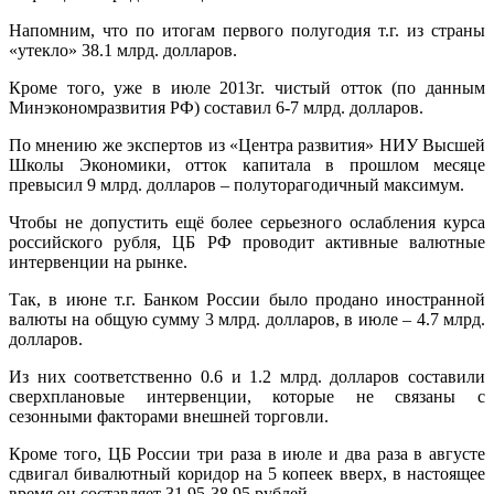
Напомним, что по итогам первого полугодия т.г. из страны
«утекло» 38.1 млрд. долларов.
Кроме того, уже в июле 2013г. чистый отток (по данным
Минэкономразвития РФ) составил 6-7 млрд. долларов.
По мнению же экспертов из «Центра развития» НИУ Высшей
Школы Экономики, отток капитала в прошлом месяце
превысил 9 млрд. долларов – полуторагодичный максимум.
Чтобы не допустить ещё более серьезного ослабления курса
российского рубля, ЦБ РФ проводит активные валютные
интервенции на рынке.
Так, в июне т.г. Банком России было продано иностранной
валюты на общую сумму 3 млрд. долларов, в июле – 4.7 млрд.
долларов.
Из них соответственно 0.6 и 1.2 млрд. долларов составили
сверхплановые интервенции, которые не связаны с
сезонными факторами внешней торговли.
Кроме того, ЦБ России три раза в июле и два раза в августе
сдвигал бивалютный коридор на 5 копеек вверх, в настоящее
время он составляет 31.95-38.95 рублей.