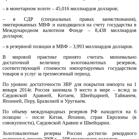
– в монетарном золоте – 45,016 миллиардов долларов;
– в СДР (специальных правах заимствования),
эмитированных МВФ и находящихся на счету государства в
Международном валютном Фонде – 8,438 миллиардов
долларов;
– в резервной позиции в МВФ – 3,993 миллиардов долларов.
В мировой практике принято считать минимально
достаточной величину золотовалютных резервов,
соответствующей стоимости импортируемых государством
товаров и услуг за трехмесячный период.
По уровню достаточности ЗВР для покрытия импорта на 1
января 2014г. Россия занимала 9 место в мире – вслед за
Саудовской Аравией, Китаем, Швейцарией, Тайванем,
Японией, Перу, Бразилией и Уругваем.
По объему международных резервов РФ находится на 6
позиции – после Китая, Японии, стран Еврозоны (в
совокупности), Саудовской Аравии и Швейцарии.
Золотовалютные резервы России достигли рекордного
значения в августе 2008 г. – 598 миллиардов долларов.