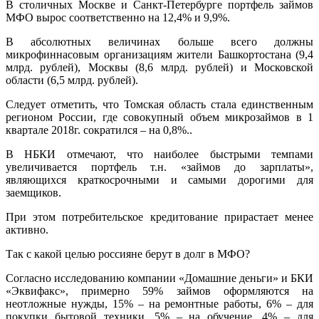
В столичных Москве и Санкт-Петербурге портфель займов
МФО вырос соответственно на 12,4% и 9,9%.
В абсолютных величинах больше всего должны
микрофиннасовым организациям жители Башкортостана (9,4
млрд. рублей), Москвы (8,6 млрд. рублей) и Московской
области (6,5 млрд. рублей).
Следует отметить, что Томская область стала единственным
регионом России, где совокупный объем микрозаймов в 1
квартале 2018г. сократился – на 0,8%..
В НБКИ отмечают, что наиболее быстрыми темпами
увеличивается портфель т.н. «займов до зарплаты»,
являющихся краткосрочными и самыми дорогими для
заемщиков.
При этом потребительское кредитование прирастает менее
активно.
Так с какой целью россияне берут в долг в МФО?
Согласно исследованию компании «Домашние деньги» и БКИ
«Эквифакс», примерно 59% займов оформляются на
неотложные нужды, 15% – на ремонтные работы, 6% – для
покупки бытовой техники, 5% – на обучение, 4% – для