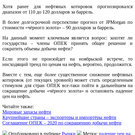
Хотя ранее для нефтяных котировок прогнозировался
диапазон от 110 до 120 долларов за баррель.
В более долгосрочной перспективе прогноз от JPMorgan по
стоимости «чёрного золота» – 90 долларов за баррель.
На данный момент ключевым является вопрос: захотят ли
государства – члены ОПЕК принять общее решение и
сократить объемы добычи нефти?
Если этого не произойдет на ноябрьской встрече, то
нисходящий тренд по ценам на нефть, вероятно, продолжится.
Вместе с тем, еще более существенное снижение нефтяных
котировок (от текущих уровней) может стать определенным
стимулом для стран ОПЕК все-таки пойти в дальнейшем на
сокращение добычи «чёрного золота» и остановить падение
цен на нефть.
Читайте также:
Мировые запасы нефти
Крупнейшие страны – экспортеры и импортёры нефти
Соглашение ОПЕК – 2020 по сокращению добычи нефти
Опубликовано в рубрике
Рынки
Метки:
падение цен на