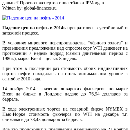
дальше? Прогноз экспертов инвестбанка JPMorgan
Written by:
global-finances.ru
Падение цен на нефть в 2014г.
превратилось в устойчивый и
затяжной процесс.
В условиях мирового перепроизводства “чёрного золота” и
превышения предложения над спросом сорт WTI дешевеет на
протяжении 7 недель подряд (самый длительный период с
1986г.), марка Brent – целых 8 недель.
При этом в последний раз стоимость обоих индикативных
сортов нефти находилась на столь минимальном уровне в
сентябре 2010 года.
14 ноября 2014г. значение январских фьючерсов по марке
Brent на бирже в Лондоне падало до 76,94 долларов за
баррель.
В ходе электронных торгов на товарной бирже NYMEX в
Нью-Йорке стоимость фьючерса по WTI на декабрь т.г.
снижалась до 73,43 долларов за баррель.
Все это происходит в преддверии намеченного на 27 ноября