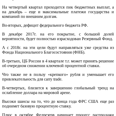
На четвертый квартал приходится пик бюджетных выплат, а
на декабрь – еще и максимальные платежи государства и
компаний по внешним долгам.
Во-вторых, дефицит федерального бюджета РФ.
В декабре 2017г. на его покрытие, с большой долей
вероятности, будет полностью израсходован Резервный Фонд.
А с 2018г. на эти цели будут направляться уже средства из
Фонда Национального Благосостояния (ФНБ).
В-третьих, ЦБ России в 4 квартале т.г. может принять решение
об очередном снижении ключевой процентной ставки.
Что также не в пользу «крепкого» рубля и уменьшает его
привлекательность для carry trade.
В-четвертых, близится к завершению глобальный тренд на
ослабление доллара на мировой арене.
Высоки шансы на то, что до конца года ФРС США еще раз
поднимет базовую процентную ставку.
Плюс в октябре Федрезерв начинает процесс распродажи