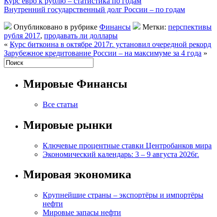
Курс евро к рублю – статистика по годам
Внутренний государственный долг России – по годам
Опубликовано в рубрике
Финансы
Метки:
перспективы
рубля 2017
,
продавать ли доллары
«
Курс биткоина в октябре 2017г. установил очередной рекорд
Зарубежное кредитование России – на максимуме за 4 года
»
Мировые Финансы
Все статьи
Мировые рынки
Ключевые процентные ставки Центробанков мира
Экономический календарь: 3 – 9 августа 2026г.
Мировая экономика
Крупнейшие страны – экспортёры и импортёры
нефти
Мировые запасы нефти