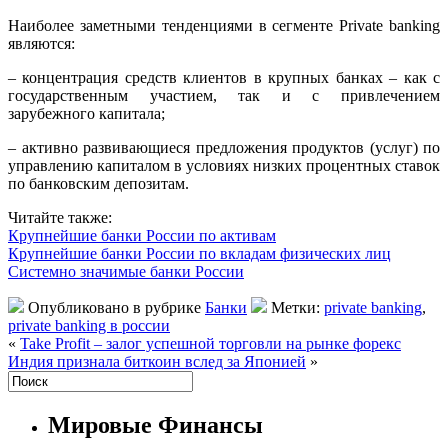
Наиболее заметными тенденциями в сегменте Private banking
являются:
– концентрация средств клиентов в крупных банках – как с
государственным участием, так и с привлечением
зарубежного капитала;
– активно развивающиеся предложения продуктов (услуг) по
управлению капиталом в условиях низких процентных ставок
по банковским депозитам.
Читайте также:
Крупнейшие банки России по активам
Крупнейшие банки России по вкладам физических лиц
Системно значимые банки России
Опубликовано в рубрике
Банки
Метки:
private banking
,
private banking в россии
«
Take Profit – залог успешной торговли на рынке форекс
Индия признала биткоин вслед за Японией
»
Мировые Финансы