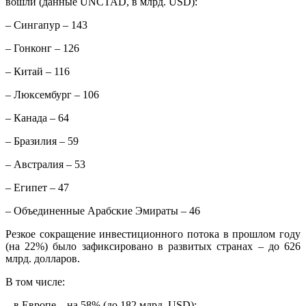
вошли (данные UNCTAD, в млрд. USD):
– Сингапур – 143
– Гонконг – 126
– Китай – 116
– Люксембург – 106
– Канада – 64
– Бразилия – 59
– Австралия – 53
– Египет – 47
– Объединенные Арабские Эмираты – 46
Резкое сокращение инвестиционного потока в прошлом году
(на 22%) было зафиксировано в развитых странах – до 626
млрд. долларов.
В том числе:
– в Европе – на 58% (до 182 млрд. USD);