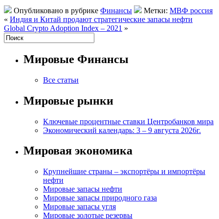
Опубликовано в рубрике
Финансы
Метки:
МВФ россия
«
Индия и Китай продают стратегические запасы нефти
Global Crypto Adoption Index – 2021
»
Мировые Финансы
Все статьи
Мировые рынки
Ключевые процентные ставки Центробанков мира
Экономический календарь: 3 – 9 августа 2026г.
Мировая экономика
Крупнейшие страны – экспортёры и импортёры
нефти
Мировые запасы нефти
Мировые запасы природного газа
Мировые запасы угля
Мировые золотые резервы