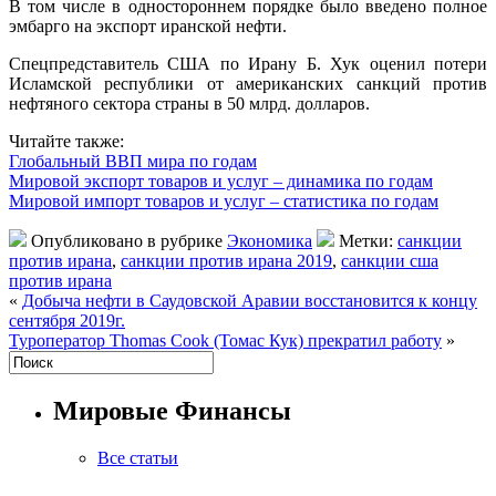
В том числе в одностороннем порядке было введено полное
эмбарго на экспорт иранской нефти.
Спецпредставитель США по Ирану Б. Хук оценил потери
Исламской республики от американских санкций против
нефтяного сектора страны в 50 млрд. долларов.
Читайте также:
Глобальный ВВП мира по годам
Мировой экспорт товаров и услуг – динамика по годам
Мировой импорт товаров и услуг – статистика по годам
Опубликовано в рубрике
Экономика
Метки:
санкции
против ирана
,
санкции против ирана 2019
,
санкции сша
против ирана
«
Добыча нефти в Саудовской Аравии восстановится к концу
сентября 2019г.
Туроператор Thomas Cook (Томас Кук) прекратил работу
»
Мировые Финансы
Все статьи