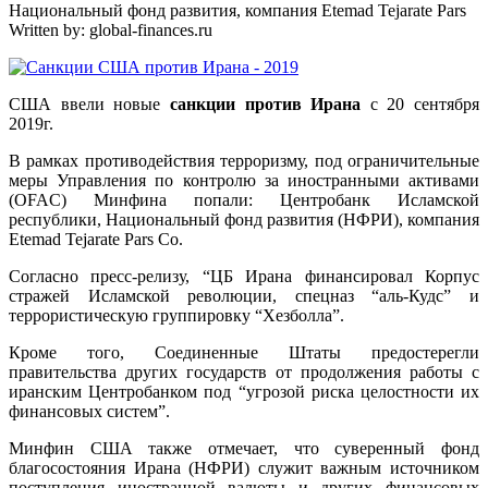
Национальный фонд развития, компания Etemad Tejarate Pars
Written by:
global-finances.ru
США ввели новые
санкции против Ирана
с 20 сентября
2019г.
В рамках противодействия терроризму, под ограничительные
меры Управления по контролю за иностранными активами
(OFAC) Минфина попали: Центробанк Исламской
республики, Национальный фонд развития (НФРИ), компания
Etemad Tejarate Pars Co.
Согласно пресс-релизу, “ЦБ Ирана финансировал Корпус
стражей Исламской революции, спецназ “аль-Кудс” и
террористическую группировку “Хезболла”.
Кроме того, Соединенные Штаты предостерегли
правительства других государств от продолжения работы с
иранским Центробанком под “угрозой риска целостности их
финансовых систем”.
Минфин США также отмечает, что суверенный фонд
благосостояния Ирана (НФРИ) служит важным источником
поступления иностранной валюты и других финансовых