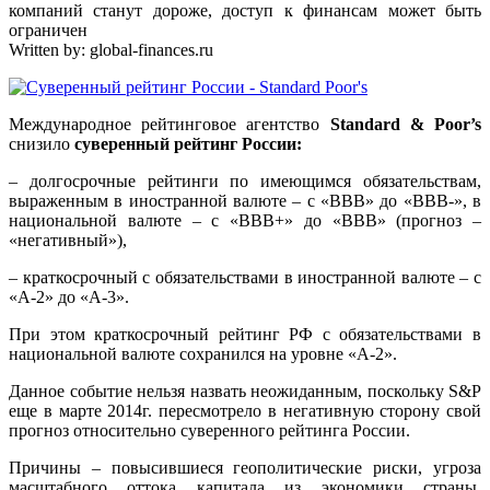
компаний станут дороже, доступ к финансам может быть
ограничен
Written by:
global-finances.ru
Международное рейтинговое агентство
Standard & Poor’s
снизило
суверенный рейтинг России:
– долгосрочные рейтинги по имеющимся обязательствам,
выраженным в иностранной валюте – с «BBB» до «BBB-», в
национальной валюте – с «BBB+» до «BBB» (прогноз –
«негативный»),
– краткосрочный с обязательствами в иностранной валюте – с
«A-2» до «A-3».
При этом краткосрочный рейтинг РФ с обязательствами в
национальной валюте сохранился на уровне «A-2».
Данное событие нельзя назвать неожиданным, поскольку S&P
еще в марте 2014г. пересмотрело в негативную сторону свой
прогноз относительно суверенного рейтинга России.
Причины – повысившиеся геополитические риски, угроза
масштабного оттока капитала из экономики страны,