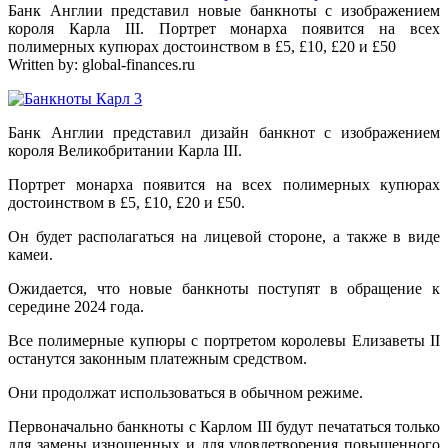
Банк Англии представил новые банкноты с изображением
короля Карла III. Портрет монарха появится на всех
полимерных купюрах достоинством в £5, £10, £20 и £50
Written by:
global-finances.ru
Банк Англии представил дизайн банкнот с изображением
короля Великобритании Карла III.
Портрет монарха появится на всех полимерных купюрах
достоинством в £5, £10, £20 и £50.
Он будет располагаться на лицевой стороне, а также в виде
камеи.
Ожидается, что новые банкноты поступят в обращение к
середине 2024 года.
Все полимерные купюры с портретом королевы Елизаветы II
останутся законным платежным средством.
Они продолжат использоваться в обычном режиме.
Первоначально банкноты с Карлом III будут печататься только
для замены изношенных и для удовлетворения повышенного