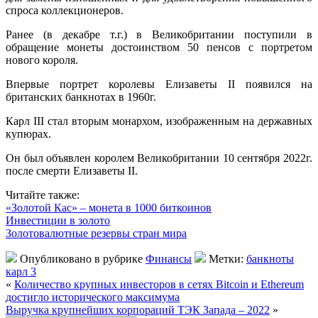
спроса коллекционеров.
Ранее (в декабре т.г.) в Великобритании поступили в
обращение монеты достоинством 50 пенсов с портретом
нового короля.
Впервые портрет королевы Елизаветы II появился на
британских банкнотах в 1960г.
Карл III стал вторым монархом, изображенным на державных
купюрах.
Он был объявлен королем Великобритании 10 сентября 2022г.
после смерти Елизаветы II.
Читайте также:
«Золотой Кас» – монета в 1000 биткоинов
Инвестиции в золото
Золотовалютные резервы стран мира
Опубликовано в рубрике
Финансы
Метки:
банкноты
карл 3
«
Количество крупных инвесторов в сетях Bitcoin и Ethereum
достигло исторического максимума
Выручка крупнейших корпораций ТЭК Запада – 2022
»