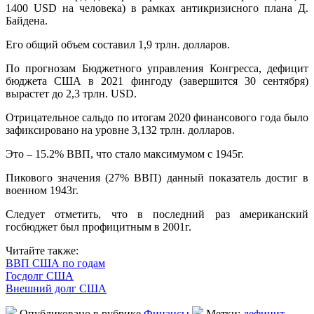
1400 USD на человека) в рамках антикризисного плана Д.
Байдена.
Его общий объем составил 1,9 трлн. долларов.
По прогнозам Бюджетного управления Конгресса, дефицит
бюджета США в 2021 фингоду (завершится 30 сентября)
вырастет до 2,3 трлн. USD.
Отрицательное сальдо по итогам 2020 финансового года было
зафиксировано на уровне 3,132 трлн. долларов.
Это – 15.2% ВВП, что стало максимумом с 1945г.
Пикового значения (27% ВВП) данный показатель достиг в
военном 1943г.
Следует отметить, что в последний раз американский
госбюджет был профицитным в 2001г.
Читайте также:
ВВП США по годам
Госдолг США
Внешний долг США
Опубликовано в рубрике
Финансы
Метки:
дефицит