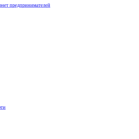
рнет предпринимателей
фти