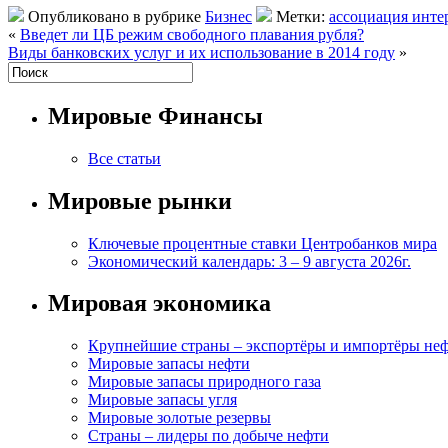
Опубликовано в рубрике
Бизнес
Метки:
ассоциация инте
«
Введет ли ЦБ режим свободного плавания рубля?
Виды банковских услуг и их использование в 2014 году
»
Мировые Финансы
Все статьи
Мировые рынки
Ключевые процентные ставки Центробанков мира
Экономический календарь: 3 – 9 августа 2026г.
Мировая экономика
Крупнейшие страны – экспортёры и импортёры не
Мировые запасы нефти
Мировые запасы природного газа
Мировые запасы угля
Мировые золотые резервы
Страны – лидеры по добыче нефти