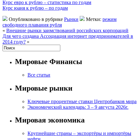
Курс евро к рублю – статистика по годам
Курс юаня к рублю – по годам
Опубликовано в рубрике
Рынки
Метки:
режим
свободного плавания рубля
«
Внешние рынки заимствований российских корпораций
Для чего создана Ассоциация интернет предпринимателей в
2014 году?
»
Мировые Финансы
Все статьи
Мировые рынки
Ключевые процентные ставки Центробанков мира
Экономический календарь: 3 – 9 августа 2026г.
Мировая экономика
Крупнейшие страны – экспортёры и импортёры
нефти