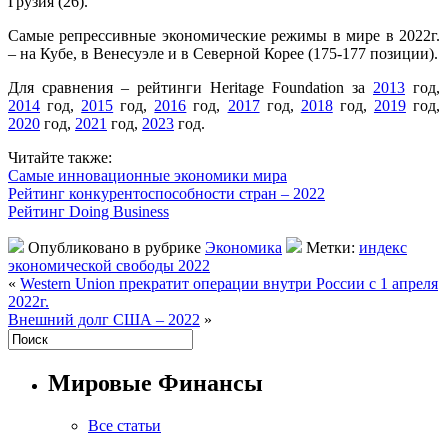
Грузия (26).
Самые репрессивные экономические режимы в мире в 2022г.
– на Кубе, в Венесуэле и в Северной Корее (175-177 позиции).
Для сравнения – рейтинги Heritage Foundation за
2013
год,
2014
год,
2015
год,
2016
год,
2017
год,
2018
год,
2019
год,
2020
год,
2021
год,
2023
год.
Читайте также:
Самые инновационные экономики мира
Рейтинг конкурентоспособности стран – 2022
Рейтинг Doing Business
Опубликовано в рубрике
Экономика
Метки:
индекс
экономической свободы 2022
«
Western Union прекратит операции внутри России с 1 апреля
2022г.
Внешний долг США – 2022
»
Мировые Финансы
Все статьи