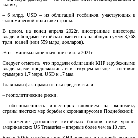
юанях;
– 6 млрд. USD – из облигаций госбанков, участвующих в
экономической политике страны.
В целом, на конец апреля 2022г. иностранные инвесторы
владели бондами китайских эмитентов на общую сумму 3,768
трлн. юаней (или 559 млрд. долларов).
Это – минимальное значение с июля 2021г.
Следует отметить, что продажи облигаций КНР зарубежными
владельцами продолжились и в текущем месяце – составив
суммарно 1,7 млрд. USD к 17 мая.
Главными факторами оттока средств стали:
– геополитические риски;
– обеспокоенность инвесторов влиянием на экономику
страны жестких мер борьбы с коронавирусом в Поднебесной;
– снижение доходности китайских бондов ниже уровня
американских US Treasuries – впервые более чем за 10 лет.
Ещё в 2020г. гособлигации КНР опережали по прибыльности