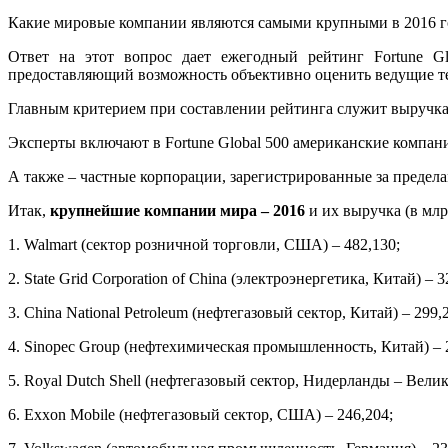
Какие мировые компании являются самыми крупными в 2016 г
Ответ на этот вопрос дает ежегодный рейтинг Fortune G
предоставляющий возможность объективно оценить ведущие те
Главным критерием при составлении рейтинга служит выручка
Эксперты включают в Fortune Global 500 американские компан
А также – частные корпорации, зарегистрированные за преде
Итак,
крупнейшие компании мира – 2016
и их выручка (в млр
1. Walmart (сектор розничной торговли, США) – 482,130;
2. State Grid Corporation of China (электроэнергетика, Китай) – 3
3. China National Petroleum (нефтегазовый сектор, Китай) – 299,
4. Sinopec Group (нефтехимическая промышленность, Китай) – 
5. Royal Dutch Shell (нефтегазовый сектор, Нидерланды – Велик
6. Exxon Mobile (нефтегазовый сектор, США) – 246,204;