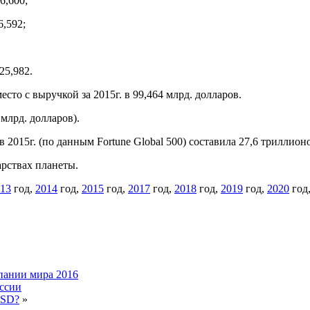
6,600;
6,592;
25,982.
сто с выручкой за 2015г. в 99,464 млрд. долларов.
млрд. долларов).
015г. (по данным Fortune Global 500) составила 27,6 триллионо
арствах планеты.
13
год,
2014
год,
2015
год,
2017
год,
2018
год,
2019
год,
2020
год
пании мира 2016
ссии
USD?
»