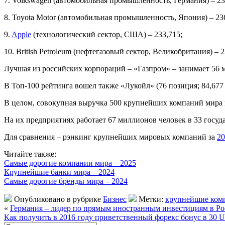
7. Volkswagen (автомобильная промышленность, Германия) – 23
8. Toyota Motor (автомобильная промышленность, Япония) – 23
9.
Apple
(технологический сектор, США) – 233,715;
10. British Petroleum (нефтегазовый сектор, Великобритания) – 2
Лучшая из российских корпораций – «Газпром» – занимает 56 ме
В Топ-100 рейтинга вошел также «Лукойл» (76 позиция; 84,677 
В целом, совокупная выручка 500 крупнейших компаний мира в 2
На их предприятиях работает 67 миллионов человек в 33 госуд
Для сравнения – рэнкинг крупнейших мировых компаний за
20
Читайте также:
Самые дорогие компании мира – 2025
Крупнейшие банки мира – 2024
Самые дорогие бренды мира – 2024
Опубликовано в рубрике
Бизнес
Метки:
крупнейшие ком
«
Германия – лидер по прямым иностранным инвестициям в Ро
Как получить в 2016 году приветственный форекс бонус в 30 