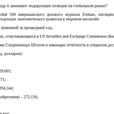
оду и занимают лидирующие позиции на глобальном рынке?
lobal 500 американского делового журнала Fortune, нагля
нденции экономического развития в мировом масштабе.
 компаний за прошедший год.
ии, отчитывающиеся в US Securities and Exchange Commission (
лами Соединенных Штатов и имеющие отчетность в открытом дос
д. долларов):
29,601;
271;
294,344;
обритания) – 272,156;