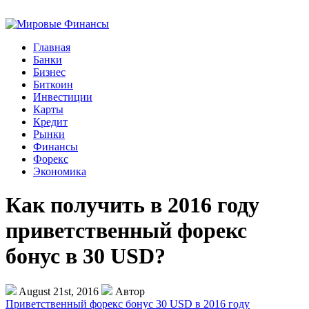
Главная
Банки
Бизнес
Биткоин
Инвестиции
Карты
Кредит
Рынки
Финансы
Форекс
Экономика
Как получить в 2016 году
приветственный форекс
бонус в 30 USD?
August 21st, 2016
Автор
Приветственный форекс бонус 30 USD в 2016 году