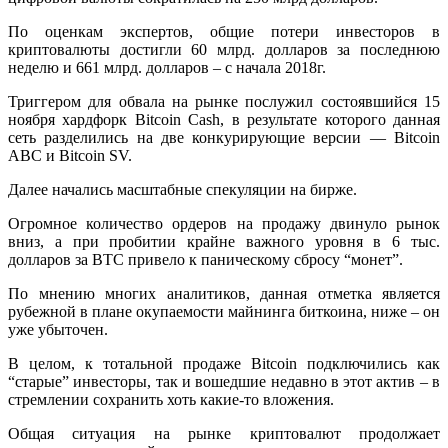
По оценкам экспертов, общие потери инвесторов в
криптовалюты достигли 60 млрд. долларов за последнюю
неделю и 661 млрд. долларов – с начала 2018г.
Триггером для обвала на рынке послужил состоявшийся 15
ноября хардфорк Bitcoin Cash, в результате которого данная
сеть разделились на две конкурирующие версии — Bitcoin
ABC и Bitcoin SV.
Далее начались масштабные спекуляции на бирже.
Огромное количество ордеров на продажу двинуло рынок
вниз, а при пробитии крайне важного уровня в 6 тыс.
долларов за BTC привело к паническому сбросу “монет”.
По мнению многих аналитиков, данная отметка является
рубежной в плане окупаемости майнинга биткоина, ниже – он
уже убыточен.
В целом, к тотальной продаже Bitcoin подключились как
“старые” инвесторы, так и вошедшие недавно в этот актив – в
стремлении сохранить хоть какие-то вложения.
Общая ситуация на рынке криптовалют продолжает