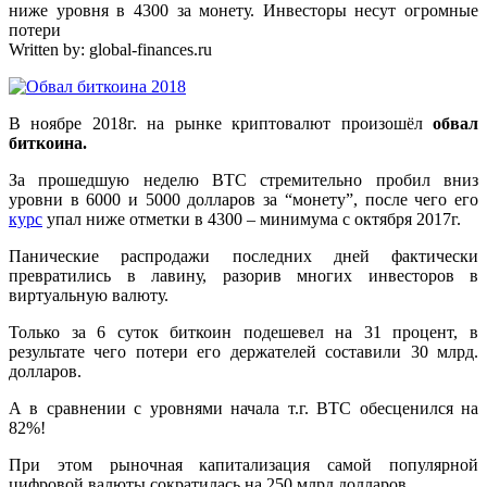
ниже уровня в 4300 за монету. Инвесторы несут огромные
потери
Written by:
global-finances.ru
В ноябре 2018г. на рынке криптовалют произошёл
обвал
биткоина.
За прошедшую неделю BTC стремительно пробил вниз
уровни в 6000 и 5000 долларов за “монету”, после чего его
курс
упал ниже отметки в 4300 – минимума с октября 2017г.
Панические распродажи последних дней фактически
превратились в лавину, разорив многих инвесторов в
виртуальную валюту.
Только за 6 суток биткоин подешевел на 31 процент, в
результате чего потери его держателей составили 30 млрд.
долларов.
А в сравнении с уровнями начала т.г. BTC обесценился на
82%!
При этом рыночная капитализация самой популярной
цифровой валюты сократилась на 250 млрд долларов.