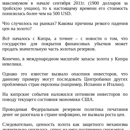
максимумом в начале сентября 2011г. (1900 долларов за
тройскую унцию), то к настоящему времени его стоимость
понизилась более чем на 500 USD.
Что случилось на рынках? Каковы причины резкого падения
цен на золото?
Всё началось с Кипра, а точнее – с новости о том, что
государство для покрытия финансовых убытков может
продать значительную часть золотых резервов.
Конечно, в международном масштабе запасы золота у Кипра
невелики.
Однако это известие вызвало опасения инвесторов, что
данному примеру могут последовать Центробанки других
проблемных стран еврозоны (например, Испании и Италии).
На кипрские события наложился оптимизм инвесторов по
поводу текущего состояния экономики США.
Проводимая Федеральным резервом политика печатания
денег не разогнала в стране инфляцию, не вызвала роста цен.
Следовательно, ценность золота как защитного механизма
значительно снизилась, спрос на него постепенно снижается.