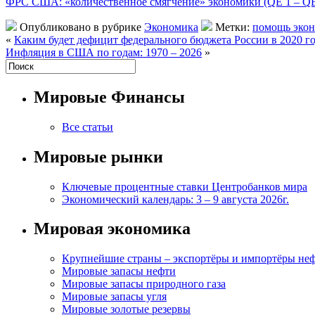
ФРС США: «количественное смягчение» экономики (QE 1 – QE
Опубликовано в рубрике
Экономика
Метки:
помощь экон
«
Каким будет дефицит федерального бюджета России в 2020 г
Инфляция в США по годам: 1970 – 2026
»
Мировые Финансы
Все статьи
Мировые рынки
Ключевые процентные ставки Центробанков мира
Экономический календарь: 3 – 9 августа 2026г.
Мировая экономика
Крупнейшие страны – экспортёры и импортёры не
Мировые запасы нефти
Мировые запасы природного газа
Мировые запасы угля
Мировые золотые резервы