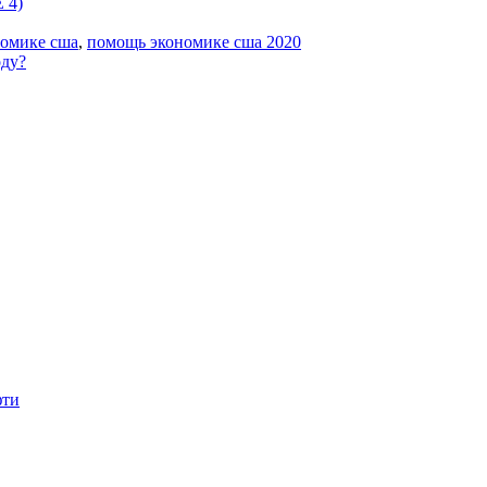
 4)
омике сша
,
помощь экономике сша 2020
оду?
фти