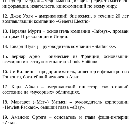
11. Руперт Мердок – медиа-магнат, владелец средств массовой
информации, издательств, кинокомпаний по всему миру.
12. Джэк Уэлч – американский бизнесмен, в течение 20 лет
возглавлявший компанию «General Electric».
13. Нараяна Мурти – основатель компании «Infosys», прозван
«отцом» IT-революции в Индии.
14. Говард Шульц – руководитель компании «Starbucks».
15. Бернар Арно – бизнесмен из Франции, основавший
всемирно известную компанию «Louis Vuitton».
16. Ли Ка-шинг – предприниматель, инвестор и филантроп из
Гонконга, богатейший человек в Азии.
17. Карл Айкан – американский инвестор, сколотивший
состояние на «мусорных» облигациях.
18. Маргарет («Мег») Уитмен – руководитель корпорации
«Hewlett-Packard», бывший глава «eBay».
19. Амансио Ортега – основатель и глава фэшн-империи
«Zara».