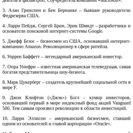
деятель и филантроп. Соучредитель компании «Microsoft».
3. Алан Гринспен и Бен Бернанке – бывшие руководители
Федрезерва США.
4. Ларри Пейдж, Сергей Брин, Эрик Шмидт – разработчики и
основатели поисковой интернет-системы Google.
5. Джефф Безос – бизнесмен из США, основавший интернет-
компанию Amazon. Революционер в сфере ритейла.
6. Уоррен Баффетт – легендарный американский инвестор.
7. Опра Уинфри – известная американская телеведущая, самая
богатая представительница шоу-бизнеса.
8. Марк Цукерберг – создатель крупнейшей социальной сети в
мире F.
9. Джон Клифтон («Джэк») Богл – кумир инвесторов,
основавший первый в мире индексный фонд акций Vanguard
500. Тем самым произвел революцию в области инвестиций.
10. Ларри Эллисон – американский бизнесмен, ставший
одним из основателей и главой корпорации «Oracle».