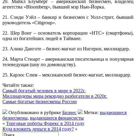
20. Майкл Блумберг – американский бизнесмен, владелец
агентства «Bloomberg», бывший мэр Нью-Йорка.
21. Сэнди Уэйл – банкир и бизнесмен с Уолл-стрит, бывший
руководитель «Citigroup».
22. Шер Вонг – основатель корпорации «HTC» (смартфоны),
одна из богатейших людей в Тайване.
23. Алико Данготе – бизнес-магнат из Нигерии, миллиардер.
24. Марта Стюарт – американская писательница и популярная
телеведущая (шоу по домоводству).
25. Карлос Слим – мексиканский бизнес-магнат, миллиардер.
Читайте также:
Самый богатый человек в мире в 2022г.
Миллиардеры мира рекордно разбогатели в 2020г.
Cамые богатые бизнесмены России
Опубликовано в рубрике
Бизнес
Метки:
выдающиеся
бизнесмены
,
выдающиеся финансисты
«
Торговые роботы Форекс в 2014 году
Куда вложить деньги в 2014 году?
»