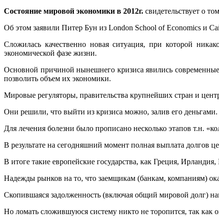
Состояние мировой экономики в 2012г.
свидетельствует о том
Об этом заявили Питер Бун из London School of Economics и С
Сложилась качественно новая ситуация, при которой ника
экономической фазе жизни.
Основной причиной нынешнего кризиса явились современные р
позволить объем их экономики.
Мировые регуляторы, правительства крупнейших стран и цен
Они решили, что выйти из кризиса можно, залив его деньгами.
Для лечения болезни было прописано несколько этапов т.н. «к
В результате на сегодняшний момент полная выплата долгов ц
В итоге такие европейские государства, как Греция, Ирландия
Надежды рынков на то, что заемщикам (банкам, компаниям) ок
Скопившаяся задолженность (включая общий мировой долг) на
Но ломать сложившуюся систему никто не торопится, так как 