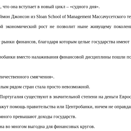
, что она вступает в новый цикл – «судного дня».
аймон Джонсон из Sloan School of Management Массачусетского т
кой экономический рост не позволит ныне живущему поколе
ынки финансов, благодаря которым целые государства имеют в
тробанки вместо налаживания финансовой дисциплины пошли по
оличественного смягчения».
елым рядом стран стала просто невозможной.
, Португалия существуют в значительной степени на деньги Евр
ажут помощь правительства или Центробанки, ничем не оправда
много превышают доходы государств.
она во многом выгодна для финансовых кругов.