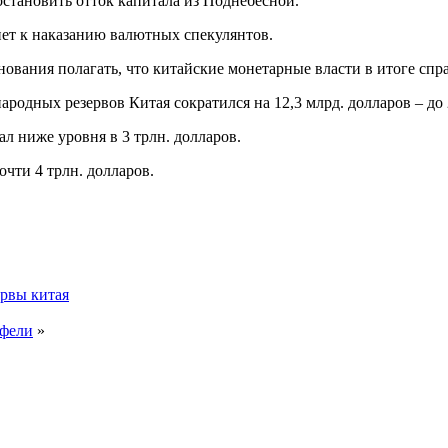
остановить отток капитала из Поднебесной.
нет к наказанию валютных спекулянтов.
ования полагать, что китайские монетарные власти в итоге спр
ародных резервов Китая сократился на 12,3 млрд. долларов – до
ал ниже уровня в 3 трлн. долларов.
чти 4 трлн. долларов.
рвы китая
тфели
»