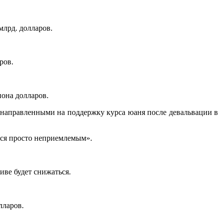
млрд. долларов.
ров.
иона долларов.
направленными на поддержку курса юаня после девальвации в
ется просто неприемлемым».
иве будет снижаться.
лларов.