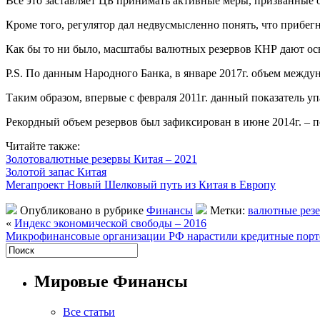
Все это заставляет ЦБ принимать активные меры, призванные 
Кроме того, регулятор дал недвусмысленно понять, что прибег
Как бы то ни было, масштабы валютных резервов КНР дают осн
P.S. По данным Народного Банка, в январе 2017г. объем междун
Таким образом, впервые с февраля 2011г. данный показатель уп
Рекордный объем резервов был зафиксирован в июне 2014г. – по
Читайте также:
Золотовалютные резервы Китая – 2021
Золотой запас Китая
Мегапроект Новый Шелковый путь из Китая в Европу
Опубликовано в рубрике
Финансы
Метки:
валютные резе
«
Индекс экономической свободы – 2016
Микрофинансовые организации РФ нарастили кредитные пор
Мировые Финансы
Все статьи