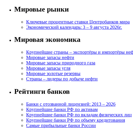
Мировые рынки
Ключевые процентные ставки Центробанков мира
Экономический календарь: 3 – 9 августа 2026г.
Мировая экономика
Крупнейшие страны – экспортёры и импортёры не
Мировые запасы нефти
Мировые запасы природного газа
Мировые запасы угля
Мировые золотые резервы
Страны – лидеры по добыче нефти
Рейтинги банков
Банки с отозванной лицензией: 2013 – 2026
Крупнейшие банки РФ по активам
Крупнейшие банки РФ по вкладам физических лиц
Крупнейшие банки РФ по объему кредитования
Самые прибыльные банки России