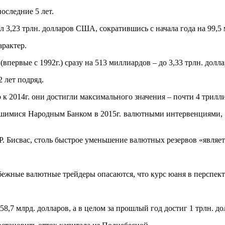
оследние 5 лет.
л 3,23 трлн. долларов США, сократившись с начала года на 99,5 
арактер.
первые с 1992г.) сразу на 513 миллиардов – до 3,33 трлн. долла
 лет подряд.
о к 2014г. они достигли максимального значения – почти 4 трилл
вшимися Народным Банком в 2015г. валютными интервенциями, 
 Р. Бисвас, столь быстрое уменьшение валютных резервов «явля
убежные валютные трейдеры опасаются, что курс юаня в перспект
 158,7 млрд. долларов, а в целом за прошлый год достиг 1 трлн. до