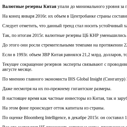
Валютные резервы Китая
упали до минимального уровня за п
На конец января 2016г. их объем в Центробанке страны состави
Следует отметить, что данный тренд стал носить устойчивый х
Так, по итогам 2015г. валютные резервы ЦБ КНР уменьшились (в
До этого они росли стремительными темпами на протяжении 22
Если в 1993г. объем ЗВР Китая равнялся 21,2 млрд. долларов, т
Текущее сокращение резервов эксперты связывают с проводи
августе месяце.
По мнению главного экономиста IHS Global Insight (Сингапур)
Даже несмотря на их по-прежнему гигантские размеры.
В настоящее время как частные инвесторы из Китая, так и зар
На этом фоне происходит отток капитала из страны.
По оценке Bloomberg Intelligence, в декабре 2015г. он составил