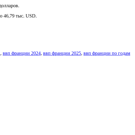
 долларов.
о 46,79 тыс. USD.
и
,
ввп франции 2024
,
ввп франции 2025
,
ввп франции по годам