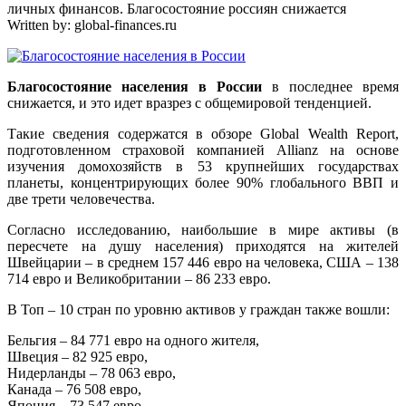
личных финансов. Благосостояние россиян снижается
Written by:
global-finances.ru
Благосостояние населения в России
в последнее время
снижается, и это идет вразрез с общемировой тенденцией.
Такие сведения содержатся в обзоре Global Wealth Report,
подготовленном страховой компанией Allianz на основе
изучения домохозяйств в 53 крупнейших государствах
планеты, концентрирующих более 90% глобального ВВП и
две трети человечества.
Согласно исследованию, наибольшие в мире активы (в
пересчете на душу населения) приходятся на жителей
Швейцарии – в среднем 157 446 евро на человека, США – 138
714 евро и Великобритании – 86 233 евро.
В Топ – 10 стран по уровню активов у граждан также вошли:
Бельгия – 84 771 евро на одного жителя,
Швеция – 82 925 евро,
Нидерланды – 78 063 евро,
Канада – 76 508 евро,
Япония – 73 547 евро,