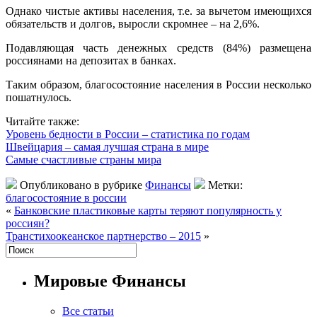
Однако чистые активы населения, т.е. за вычетом имеющихся
обязательств и долгов, выросли скромнее – на 2,6%.
Подавляющая часть денежных средств (84%) размещена
россиянами на депозитах в банках.
Таким образом, благосостояние населения в России несколько
пошатнулось.
Читайте также:
Уровень бедности в России – статистика по годам
Швейцария – самая лучшая страна в мире
Самые счастливые страны мира
Опубликовано в рубрике
Финансы
Метки:
благосостояние в россии
«
Банковские пластиковые карты теряют популярность у
россиян?
Транстихоокеанское партнерство – 2015
»
Мировые Финансы
Все статьи