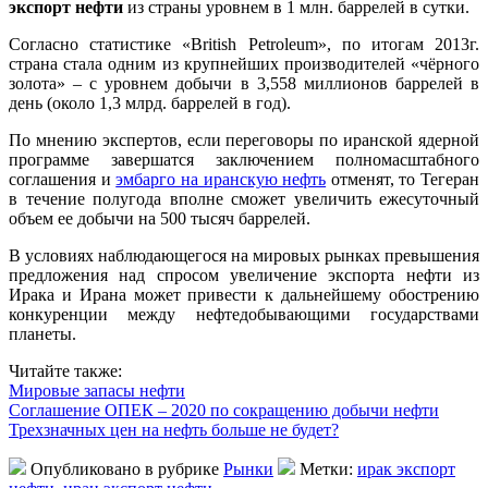
экспорт нефти
из страны уровнем в 1 млн. баррелей в сутки.
Согласно статистике «British Petroleum», по итогам 2013г.
страна стала одним из крупнейших производителей «чёрного
золота» – с уровнем добычи в 3,558 миллионов баррелей в
день (около 1,3 млрд. баррелей в год).
По мнению экспертов, если переговоры по иранской ядерной
программе завершатся заключением полномасштабного
соглашения и
эмбарго на иранскую нефть
отменят, то Тегеран
в течение полугода вполне сможет увеличить ежесуточный
объем ее добычи на 500 тысяч баррелей.
В условиях наблюдающегося на мировых рынках превышения
предложения над спросом увеличение экспорта нефти из
Ирака и Ирана может привести к дальнейшему обострению
конкуренции между нефтедобывающими государствами
планеты.
Читайте также:
Мировые запасы нефти
Соглашение ОПЕК – 2020 по сокращению добычи нефти
Трехзначных цен на нефть больше не будет?
Опубликовано в рубрике
Рынки
Метки:
ирак экспорт