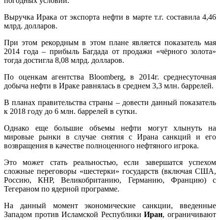
погодных условий.
Выручка Ирака от экспорта нефти в марте т.г. составила 4,46
млрд. долларов.
При этом рекордным в этом плане является показатель мая
2014 года – прибыль Багдада от продажи «чёрного золота»
тогда достигла 8,08 млрд. долларов.
По оценкам агентства Bloomberg, в 2014г. среднесуточная
добыча нефти в Ираке равнялась в среднем 3,3 млн. баррелей.
В планах правительства страны – довести данный показатель
к 2018 году до 6 млн. баррелей в сутки.
Однако еще большие объемы нефти могут хлынуть на
мировые рынки в случае снятия с Ирана санкций и его
возвращения в качестве полноценного нефтяного игрока.
Это может стать реальностью, если завершатся успехом
сложные переговоры «шестерки» государств (включая США,
Россию, КНР, Великобританию, Германию, Францию) с
Тегераном по ядерной программе.
На данный момент экономические санкции, введенные
Западом против Исламской Республики
Иран
, ограничивают