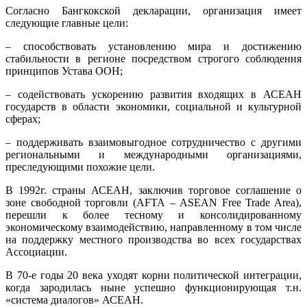
Согласно Бангкокской декларации, организация имеет
следующие главные цели:
– способствовать установлению мира и достижению
стабильности в регионе посредством строгого соблюдения
принципов Устава ООН;
– содействовать ускорению развития входящих в АСЕАН
государств в области экономики, социальной и культурной
сферах;
– поддерживать взаимовыгодное сотрудничество с другими
региональными и международными организациями,
преследующими похожие цели.
В 1992г. страны АСЕАН, заключив торговое соглашение о
зоне свободной торговли (АFТА – ASEAN Free Trade Area),
перешли к более тесному и консолидированному
экономическому взаимодействию, направленному в том числе
на поддержку местного производства во всех государствах
Ассоциации.
В 70-е годы 20 века уходят корни политической интеграции,
когда зародилась ныне успешно функционирующая т.н.
«система диалогов» АСЕАН.