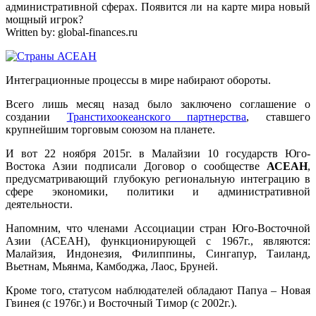
административной сферах. Появится ли на карте мира новый
мощный игрок?
Written by:
global-finances.ru
Интеграционные процессы в мире набирают обороты.
Всего лишь месяц назад было заключено соглашение о
создании
Транстихоокеанского партнерства
, ставшего
крупнейшим торговым союзом на планете.
И вот 22 ноября 2015г. в Малайзии 10 государств Юго-
Востока Азии подписали Договор о сообществе
АСЕАН
,
предусматривающий глубокую региональную интеграцию в
сфере экономики, политики и административной
деятельности.
Напомним, что членами Ассоциации стран Юго-Восточной
Азии (АСЕАН), функционирующей с 1967г., являются:
Малайзия, Индонезия, Филиппины, Сингапур, Таиланд,
Вьетнам, Мьянма, Камбоджа, Лаос, Бруней.
Кроме того, статусом наблюдателей обладают Папуа – Новая
Гвинея (с 1976г.) и Восточный Тимор (с 2002г.).