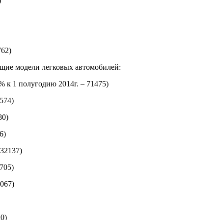
)
762)
ющие модели легковых автомобилей:
1% к 1 полугодию 2014г. – 71475)
5574)
80)
6)
 32137)
4705)
1067)
20)